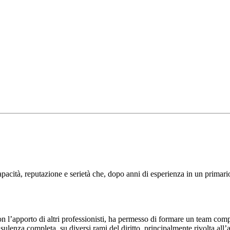
apacità, reputazione e serietà che, dopo anni di esperienza in un primar
con l’apporto di altri professionisti, ha permesso di formare un team compe
nsulenza completa, su diversi rami del diritto, principalmente rivolta all’